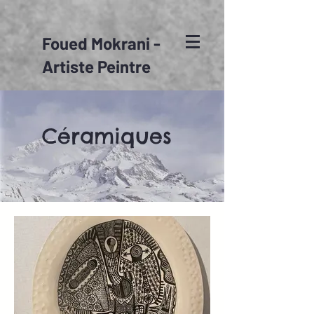
Foued Mokrani -
Artiste Peintre
Céramiques